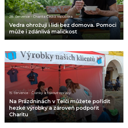
28. července
-
Charita Česká republika
Vedra ohrožují i lidi bez domova. Pomoci
může i zdánlivá maličkost
15. července
-
Články a tiskové zprávy
Na Prázdninách v Telči můžete pořídit
hezké výrobky a zároveň podpořit
Charitu