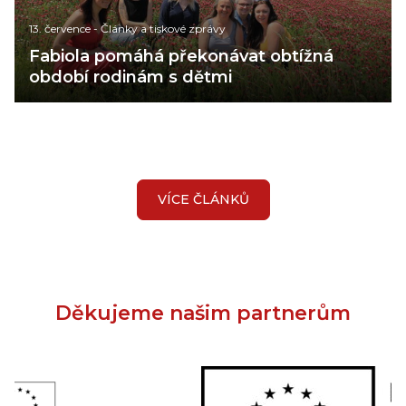
13. července
-
Články a tiskové zprávy
Fabiola pomáhá překonávat obtížná
období rodinám s dětmi
VÍCE ČLÁNKŮ
Děkujeme našim partnerům