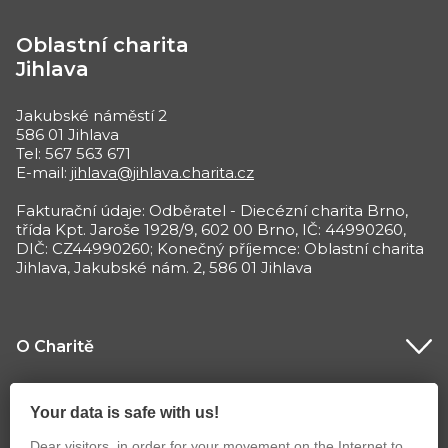
Oblastní charita
Jihlava
Jakubské náměstí 2
586 01 Jihlava
Tel: 567 563 671
E-mail:
jihlava@jihlava.charita.cz
Fakturační údaje: Odběratel - Diecézní charita Brno,
třída Kpt. Jaroše 1928/9, 602 00 Brno, IČ: 44990260,
DIČ: CZ44990260; Konečný příjemce: Oblastní charita
Jihlava, Jakubské nám. 2, 586 01 Jihlava
O Charitě
Co děláme
Your data is safe with us!
Dear visitors, in order for your movement on the Internet to