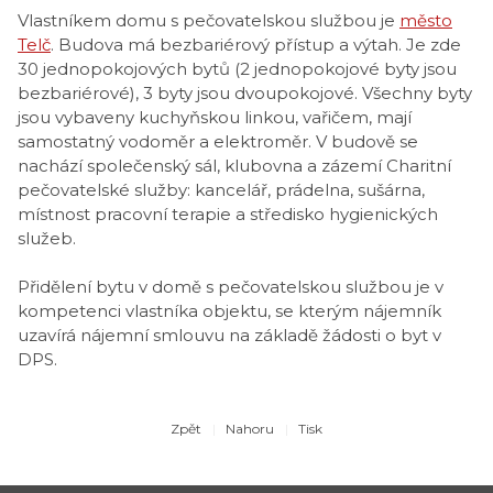
Vlastníkem domu s pečovatelskou službou je
město
Telč
. Budova má bezbariérový přístup a výtah. Je zde
30 jednopokojových bytů (2 jednopokojové byty jsou
bezbariérové), 3 byty jsou dvoupokojové. Všechny byty
jsou vybaveny kuchyňskou linkou, vařičem, mají
samostatný vodoměr a elektroměr.
V budově se
nachází společenský sál, klubovna a zázemí Charitní
pečovatelské služby: kancelář, prádelna, sušárna,
místnost pracovní terapie a středisko hygienických
služeb.
Přidělení bytu v domě s pečovatelskou službou je v
kompetenci vlastníka objektu, se kterým nájemník
uzavírá nájemní smlouvu na základě žádosti o byt v
DPS.
Zpět
Nahoru
Tisk