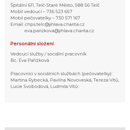
Špitální 611, Telč-Staré Město, 588 56 Telč
Mobil vedoucí – 736 523 657
Mobil pečovatelky – 730 571 167
Email: chps.telc@jihlava.charita.cz
eva.parizkova@jihlava.charita.cz
Personální složení
Vedoucí služby / sociální pracovník
Bc. Eva Pařízková
Pracovníci v sociálních službách (pečovatelky):
Martina Rybecká, Pavlína Novoveská, Tereza Vítů,
Lucie Svobodová, Ludmila Vítů